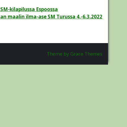
 SM-kilapilussa Espoossa
van maalin ilma-ase SM Turussa 4.-6.3.2022
Theme by Grace Themes