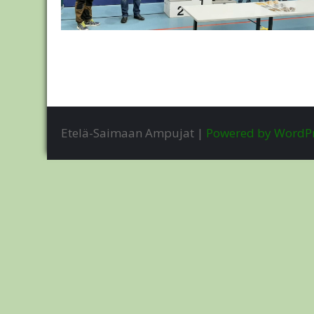
Artikkelien
selaus
Etelä-Saimaan Ampujat |
Powered by WordP