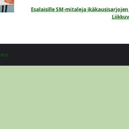
Esalaisille SM-mitaleja ikäkausisarjojen
Liikku
ress