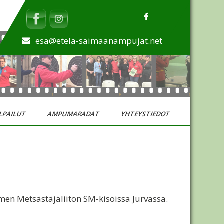
esa@etela-saimaanampujat.net
LPAILUT
AMPUMARADAT
YHTEYSTIEDOT
men Metsästäjäliiton SM-kisoissa Jurvassa.