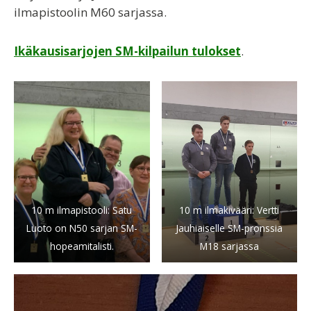
ilmapistoolin M60 sarjassa.
Ikäkausisarjojen SM-kilpailun tulokset
.
10 m ilmapistooli: Satu
10 m ilmakivääri: Vertti
Luoto on N50 sarjan SM-
Jauhiaiselle SM-pronssia
hopeamitalisti.
M18 sarjassa