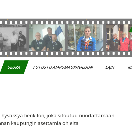
SEURA
TUTUSTU AMPUMAURHEILUUN
LAJIT
KI
a hyväksyä henkilön, joka sitoutuu nuodattamaan
nnan kaupungin asettamia ohjeita