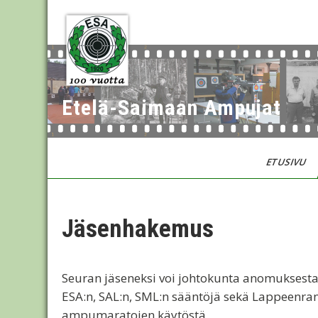
Skip
to
content
Etelä-Saimaan Ampujat
ETUSIVU
Jäsenhakemus
Seuran jäseneksi voi johtokunta anomuksest
ESA:n, SAL:n, SML:n sääntöjä sekä Lappeenra
ampumaratojen käytöstä.