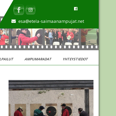
esa@etela-saimaanampujat.net
LPAILUT
AMPUMARADAT
YHTEYSTIEDOT