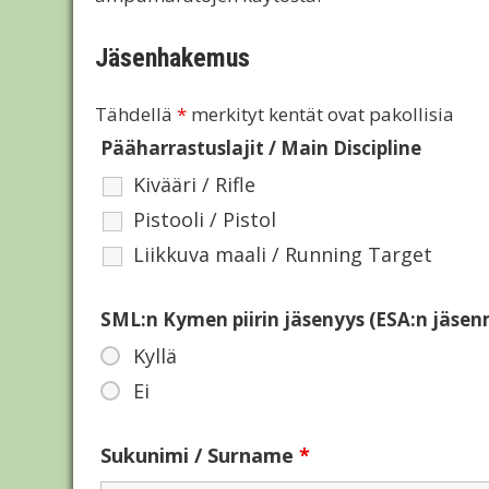
Jäsenhakemus
Tähdellä
*
merkityt kentät ovat pakollisia
Pääharrastuslajit / Main Discipline
Kivääri / Rifle
Pistooli / Pistol
Liikkuva maali / Running Target
SML:n Kymen piirin jäsenyys (ESA:n jäse
Kyllä
Ei
Sukunimi / Surname
*