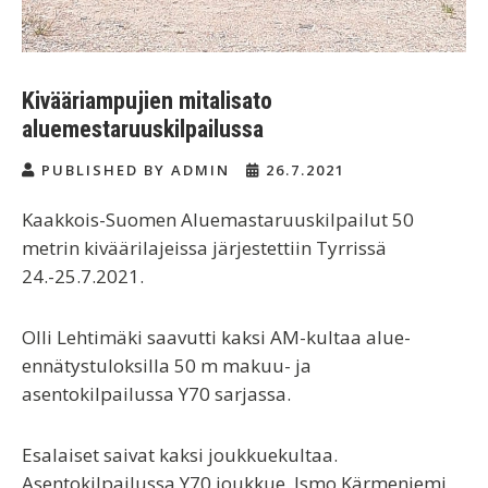
Kivääriampujien mitalisato
aluemestaruuskilpailussa
PUBLISHED BY ADMIN
26.7.2021
Kaakkois-Suomen Aluemastaruuskilpailut 50
metrin kiväärilajeissa järjestettiin Tyrrissä
24.-25.7.2021.
Olli Lehtimäki saavutti kaksi AM-kultaa alue-
ennätystuloksilla 50 m makuu- ja
asentokilpailussa Y70 sarjassa.
Esalaiset saivat kaksi joukkuekultaa.
Asentokilpailussa Y70 joukkue, Ismo Kärmeniemi,