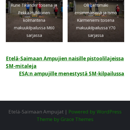
Rune Tikander toisena ja
Olli Lehtimäki
Pekka Hulkkonen
ensimmäisenä ja Ismo
kolmantena
Kärmeniemi toisena
makuukilpailussa M60
makuukilpailussa Y70
sarjassa
sarjassa
Artikkelien
Etelä-Saimaan Ampujien naisille pistoolilajeissa
SM-mitaleja
selaus
ESA:n ampujille menestystä SM-kilpailussa
Etelä-Saimaan Ampujat |
Powered by WordPress
Theme by Grace Themes