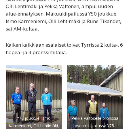
Olli Lehtimäki ja Pekka Valtonen, ampui uuden
alue-ennätyksen. Makuukilpailussa Y50 joukkue,
Ismo Kärmeniemi, Olli Lehtimäki ja Rune Tikandet,
sai AM-kultaa.
Kaiken kaikkiaan esalaiset toivat Tyrristä 2 kulta-, 6
hopea- ja 3 pronssimitalia.
Y70 joukkue: Ismo
Pekka Valtoselle pronssia
Kärmeniemi, Olli Lehtimäki,
asentokilpailussa Y75-