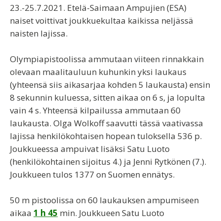
23.-25.7.2021. Etelä-Saimaan Ampujien (ESA)
naiset voittivat joukkuekultaa kaikissa neljässä
naisten lajissa.
Olympiapistoolissa ammutaan viiteen rinnakkain
olevaan maalitauluun kuhunkin yksi laukaus
(yhteensä siis aikasarjaa kohden 5 laukausta) ensin
8 sekunnin kuluessa, sitten aikaa on 6 s, ja lopulta
vain 4 s. Yhteensä kilpailussa ammutaan 60
laukausta. Olga Wolkoff saavutti tässä vaativassa
lajissa henkilökohtaisen hopean tuloksella 536 p.
Joukkueessa ampuivat lisäksi Satu Luoto
(henkilökohtainen sijoitus 4.) ja Jenni Rytkönen (7.).
Joukkueen tulos 1377 on Suomen ennätys.
50 m pistoolissa on 60 laukauksen ampumiseen
aikaa
1 h 45
min. Joukkueen Satu Luoto