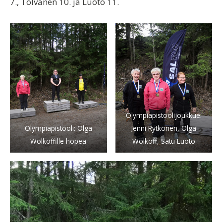
7., Tolvanen 10. ja Luoto 11.
Olympiapistoolijoukkue:
Olympiapistooli: Olga
Jenni Rytkönen, Olga
Wolkoffille hopea
Wolkoff, Satu Luoto