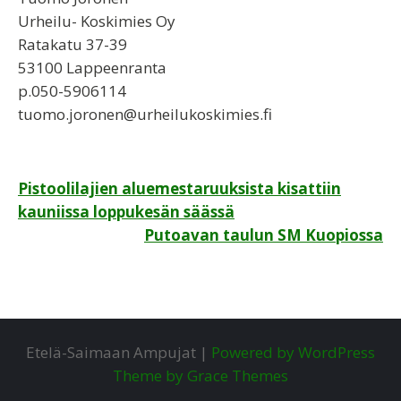
Urheilu- Koskimies Oy
Ratakatu 37-39
53100 Lappeenranta
p.050-5906114
tuomo.joronen@urheilukoskimies.fi
Artikkelien
Pistoolilajien aluemestaruuksista kisattiin
kauniissa loppukesän säässä
selaus
Putoavan taulun SM Kuopiossa
Etelä-Saimaan Ampujat |
Powered by WordPress
Theme by Grace Themes