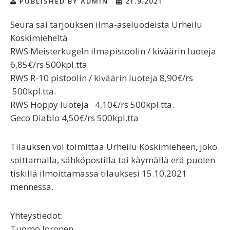
PUBLISHED BY ADMIN
21.9.2021
Seura sai tarjouksen ilma-aseluodeista Urheilu
Koskimieheltä
RWS Meisterkugeln ilmapistoolin / kiväärin luoteja​
6,85€/rs​ 500kpl.tta
RWS R-10 pistoolin / kiväärin luoteja ​​8,90€/rs​
500kpl.tta.
RWS Hoppy luoteja ​​​4,10€/rs​ 500kpl.tta.
Geco Diablo​​​ ​4,50€/rs​ 500kpl.tta
Tilauksen voi toimittaa Urheilu Koskimieheen, joko
soittamalla, sähköpostilla tai käymällä erä puolen
tiskillä ilmoittamassa tilauksesi 15.10.2021
mennessä.
Yhteystiedot:
Tuomo Joronen