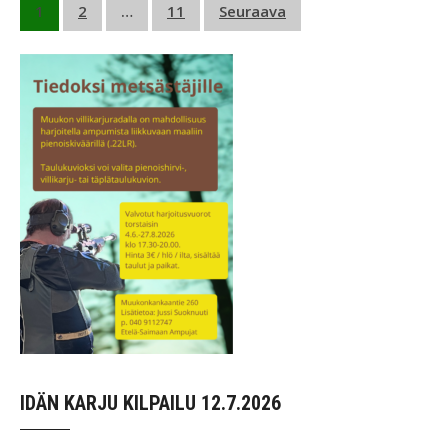
Artikkelien
1
2
…
11
Seuraava
sivutus
IDÄN KARJU KILPAILU 12.7.2026