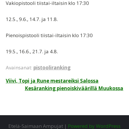
Vakiopistooli tiistai-iltaisin klo 17:30
12.5., 9.6., 14.7. ja 11.8.
Pienoispistooli tiistai-iltaisin klo 17:30
19.5., 16.6., 21.7. ja 4.8.
Avainsanat:
pistooliranking
Artikkelien
Viivi, Topi ja Rune mestareiksi Salossa
Kesäranking pienoiskiväärillä Muukossa
selaus
Etelä-Saimaan Ampujat |
Powered by WordPress