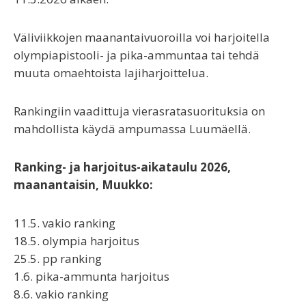
Väliviikkojen maanantaivuoroilla voi harjoitella
olympiapistooli- ja pika-ammuntaa tai tehdä
muuta omaehtoista lajiharjoittelua.
Rankingiin vaadittuja vierasratasuorituksia on
mahdollista käydä ampumassa Luumäellä.
Ranking- ja harjoitus-aikataulu 2026,
maanantaisin, Muukko:
11.5. vakio ranking
18.5. olympia harjoitus
25.5. pp ranking
1.6. pika-ammunta harjoitus
8.6. vakio ranking