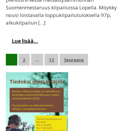
Suomenmestaruus kilpailuissa Lopella. Möykky
nousi loistavalla loppukilpailutuloksella 97p,
alkukilpailun […]
Lue lisää...
Artikkelien
1
2
…
12
Seuraava
sivutus