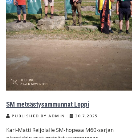
SM metsästysammunnat Loppi
PUBLISHED BY ADMIN
30.7.2025
Kari-Matti Reijolalle SM-hopeaa M60-sarjan
pienoishirvessä metsästysammunnan