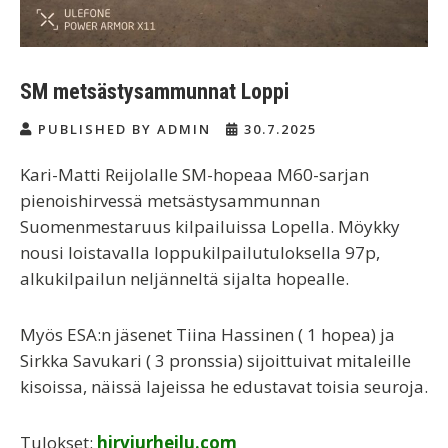
SM metsästysammunnat Loppi
PUBLISHED BY ADMIN
30.7.2025
Kari-Matti Reijolalle SM-hopeaa M60-sarjan
pienoishirvessä metsästysammunnan
Suomenmestaruus kilpailuissa Lopella. Möykky
nousi loistavalla loppukilpailutuloksella 97p,
alkukilpailun neljänneltä sijalta hopealle.
Myös ESA:n jäsenet Tiina Hassinen ( 1 hopea) ja
Sirkka Savukari ( 3 pronssia) sijoittuivat mitaleille
kisoissa, näissä lajeissa he edustavat toisia seuroja.
Tulokset:
hirviurheilu.com