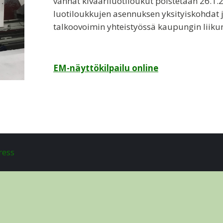
vanhat kivääriluotiloukut poistetaan 26.1.
luotiloukkujen asennuksen yksityiskohdat 
talkoovoimin yhteistyössä kaupungin liiku
EM-näyttökilpailu online
ress