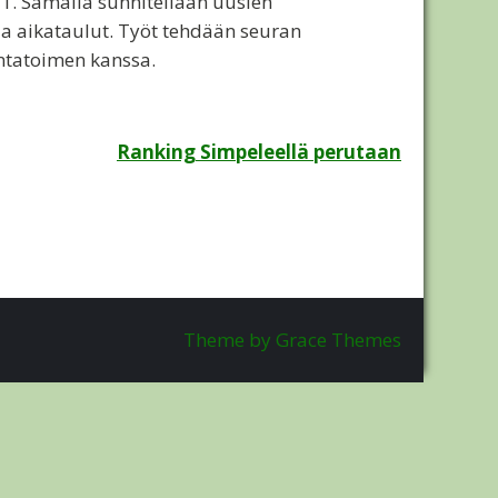
21. Samalla sunnitellaan uusien
ja aikataulut. Työt tehdään seuran
ntatoimen kanssa.
Ranking Simpeleellä perutaan
Theme by Grace Themes