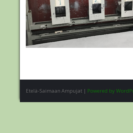
Artikkelien
selaus
Etelä-Saimaan Ampujat |
Powered by WordP