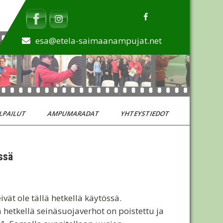
esa@etela-saimaanampujat.net
LPAILUT
AMPUMARADAT
YHTEYSTIEDOT
ssä
vät ole tällä hetkellä käytössä.
 hetkellä seinäsuojaverhot on poistettu ja