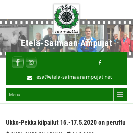
Skip
to
content
Etelä-Saimaan Ampujat
esa@etela-saimaanampujat.net
Menu
Ukko-Pekka kilpailut 16.-17.5.2020 on peruttu