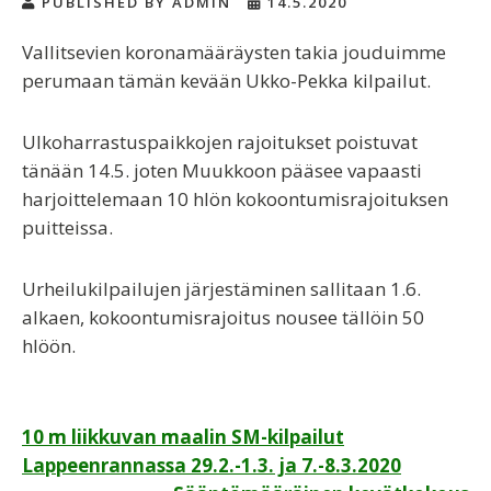
PUBLISHED BY ADMIN
14.5.2020
Vallitsevien koronamääräysten takia jouduimme
perumaan tämän kevään Ukko-Pekka kilpailut.
Ulkoharrastuspaikkojen rajoitukset poistuvat
tänään 14.5. joten Muukkoon pääsee vapaasti
harjoittelemaan 10 hlön kokoontumisrajoituksen
puitteissa.
Urheilukilpailujen järjestäminen sallitaan 1.6.
alkaen, kokoontumisrajoitus nousee tällöin 50
hlöön.
Artikkelien
10 m liikkuvan maalin SM-kilpailut
Lappeenrannassa 29.2.-1.3. ja 7.-8.3.2020
selaus