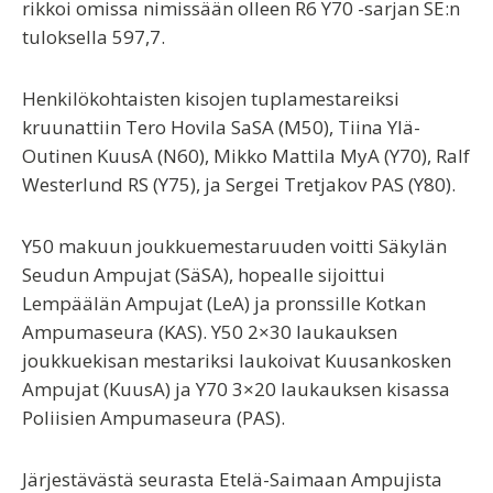
rikkoi omissa nimissään olleen R6 Y70 -sarjan SE:n
tuloksella 597,7.
Henkilökohtaisten kisojen tuplamestareiksi
kruunattiin Tero Hovila SaSA (M50), Tiina Ylä-
Outinen KuusA (N60), Mikko Mattila MyA (Y70), Ralf
Westerlund RS (Y75), ja Sergei Tretjakov PAS (Y80).
Y50 makuun joukkuemestaruuden voitti Säkylän
Seudun Ampujat (SäSA), hopealle sijoittui
Lempäälän Ampujat (LeA) ja pronssille Kotkan
Ampumaseura (KAS). Y50 2×30 laukauksen
joukkuekisan mestariksi laukoivat Kuusankosken
Ampujat (KuusA) ja Y70 3×20 laukauksen kisassa
Poliisien Ampumaseura (PAS).
Järjestävästä seurasta Etelä-Saimaan Ampujista