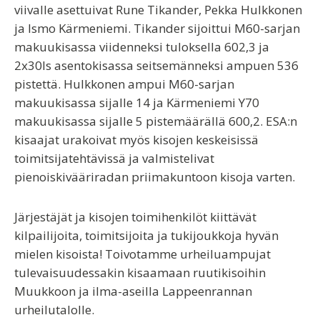
viivalle asettuivat Rune Tikander, Pekka Hulkkonen
ja Ismo Kärmeniemi. Tikander sijoittui M60-sarjan
makuukisassa viidenneksi tuloksella 602,3 ja
2x30ls asentokisassa seitsemänneksi ampuen 536
pistettä. Hulkkonen ampui M60-sarjan
makuukisassa sijalle 14 ja Kärmeniemi Y70
makuukisassa sijalle 5 pistemäärällä 600,2. ESA:n
kisaajat urakoivat myös kisojen keskeisissä
toimitsijatehtävissä ja valmistelivat
pienoiskivääriradan priimakuntoon kisoja varten.
Järjestäjät ja kisojen toimihenkilöt kiittävät
kilpailijoita, toimitsijoita ja tukijoukkoja hyvän
mielen kisoista! Toivotamme urheiluampujat
tulevaisuudessakin kisaamaan ruutikisoihin
Muukkoon ja ilma-aseilla Lappeenrannan
urheilutalolle.