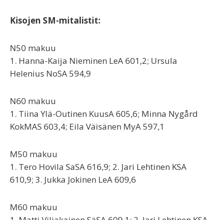
Kisojen SM-mitalistit:
N50 makuu
1. Hanna-Kaija Nieminen LeA 601,2; Ursula
Helenius NoSA 594,9
N60 makuu
1. Tiina Ylä-Outinen KuusA 605,6; Minna Nygård
KokMAS 603,4; Eila Väisänen MyA 597,1
M50 makuu
1. Tero Hovila SaSA 616,9; 2. Jari Lehtinen KSA
610,9; 3. Jukka Jokinen LeA 609,6
M60 makuu
1. Matti Viljakainen SäSA 609,1; 2. Jari Lehtinen KSA