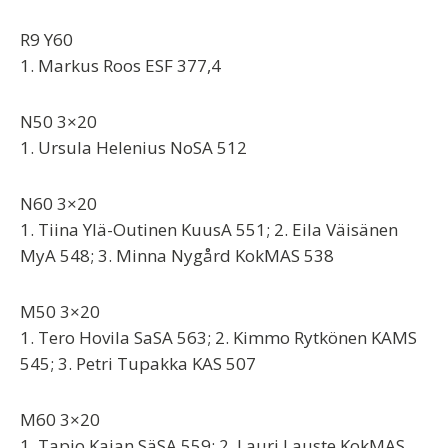
R9 Y60
1. Markus Roos ESF 377,4
N50 3×20
1. Ursula Helenius NoSA 512
N60 3×20
1. Tiina Ylä-Outinen KuusA 551; 2. Eila Väisänen
MyA 548; 3. Minna Nygård KokMAS 538
M50 3×20
1. Tero Hovila SaSA 563; 2. Kimmo Rytkönen KAMS
545; 3. Petri Tupakka KAS 507
M60 3×20
1. Tapio Kajan SäSA 559; 2. Lauri Lauste KokMAS