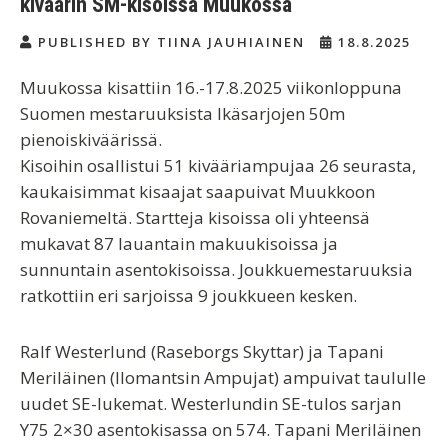
kiväärin SM-kisoissa Muukossa
PUBLISHED BY TIINA JAUHIAINEN
18.8.2025
Muukossa kisattiin 16.-17.8.2025 viikonloppuna
Suomen mestaruuksista Ikäsarjojen 50m
pienoiskiväärissä.
Kisoihin osallistui 51 kivääriampujaa 26 seurasta,
kaukaisimmat kisaajat saapuivat Muukkoon
Rovaniemeltä. Startteja kisoissa oli yhteensä
mukavat 87 lauantain makuukisoissa ja
sunnuntain asentokisoissa. Joukkuemestaruuksia
ratkottiin eri sarjoissa 9 joukkueen kesken.
Ralf Westerlund (Raseborgs Skyttar) ja Tapani
Meriläinen (Ilomantsin Ampujat) ampuivat taululle
uudet SE-lukemat. Westerlundin SE-tulos sarjan
Y75 2×30 asentokisassa on 574. Tapani Meriläinen