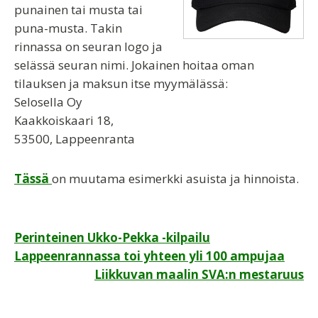
punainen tai musta tai
puna-musta. Takin
rinnassa on seuran logo ja
selässä seuran nimi. Jokainen hoitaa oman
tilauksen ja maksun itse myymälässä:
Selosella Oy
Kaakkoiskaari 18,
53500, Lappeenranta
Tässä
on muutama esimerkki asuista ja hinnoista.
Artikkelien
Perinteinen Ukko-Pekka -kilpailu
Lappeenrannassa toi yhteen yli 100 ampujaa
selaus
Liikkuvan maalin SVA:n mestaruus