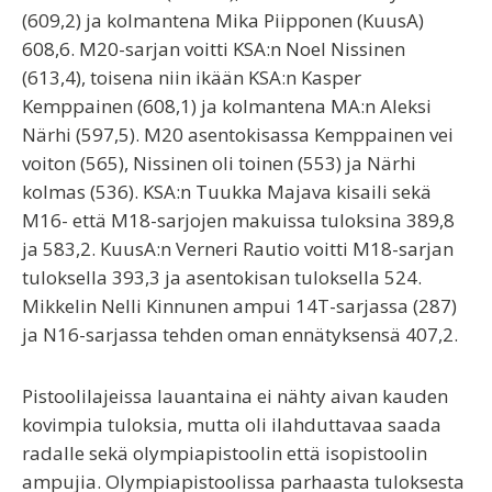
(609,2) ja kolmantena Mika Piipponen (KuusA)
608,6. M20-sarjan voitti KSA:n Noel Nissinen
(613,4), toisena niin ikään KSA:n Kasper
Kemppainen (608,1) ja kolmantena MA:n Aleksi
Närhi (597,5). M20 asentokisassa Kemppainen vei
voiton (565), Nissinen oli toinen (553) ja Närhi
kolmas (536). KSA:n Tuukka Majava kisaili sekä
M16- että M18-sarjojen makuissa tuloksina 389,8
ja 583,2. KuusA:n Verneri Rautio voitti M18-sarjan
tuloksella 393,3 ja asentokisan tuloksella 524.
Mikkelin Nelli Kinnunen ampui 14T-sarjassa (287)
ja N16-sarjassa tehden oman ennätyksensä 407,2.
Pistoolilajeissa lauantaina ei nähty aivan kauden
kovimpia tuloksia, mutta oli ilahduttavaa saada
radalle sekä olympiapistoolin että isopistoolin
ampujia. Olympiapistoolissa parhaasta tuloksesta