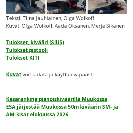
Teksti: Tiina Jauhiainen, Olga Wolkoff
Kuvat: Olga Wolkoff, Aada Oksanen, Merja Sikanen
Tulokset, kivääri (SIUS)
Tulokset pistooli
Tulokset KITI
Kuvat
voit ladata ja käyttää vapaasti.
Artikkelien
Kesäranking pienoiskiväärillä Muukossa
ESA järjestää Muukossa 50m kiväärin SM- ja
selaus
AM-kisat elokuussa 2026