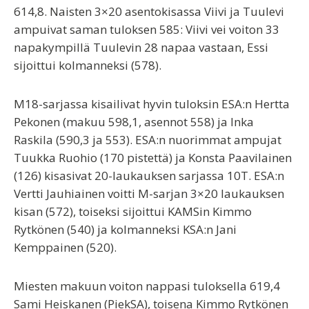
614,8. Naisten 3×20 asentokisassa Viivi ja Tuulevi
ampuivat saman tuloksen 585: Viivi vei voiton 33
napakympillä Tuulevin 28 napaa vastaan, Essi
sijoittui kolmanneksi (578).
M18-sarjassa kisailivat hyvin tuloksin ESA:n Hertta
Pekonen (makuu 598,1, asennot 558) ja Inka
Raskila (590,3 ja 553). ESA:n nuorimmat ampujat
Tuukka Ruohio (170 pistettä) ja Konsta Paavilainen
(126) kisasivat 20-laukauksen sarjassa 10T. ESA:n
Vertti Jauhiainen voitti M-sarjan 3×20 laukauksen
kisan (572), toiseksi sijoittui KAMSin Kimmo
Rytkönen (540) ja kolmanneksi KSA:n Jani
Kemppainen (520).
Miesten makuun voiton nappasi tuloksella 619,4
Sami Heiskanen (PiekSA), toisena Kimmo Rytkönen