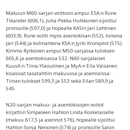
Makuun M60-sarjan voittoon ampui ESA:n Rune
Tikander (606,1), Juha-Pekka Hulkkonen sijoittui
pronssille (597,0) ja hopealle KASin Jari Lehtinen
(603,9). Rune voitti myös asentokisan (552), toisena
Jari (544) ja kolmantena KSA:n Jyrki Kronqvist (515).
Kimmo Rytkönen ampui M50-sarjassa tuloksen
605,6 ja asentokisassa 532. N60-sarjalaiset
KuusA:n Tiina-Yläoutinen ja MyA:n Eila Väisänen
kisasivat tasatahtiin makuussa ja asennoissa:
Tiinan tulokset 599,3 ja 553 sekä Eilan 589,9 ja
545.
N20-sarjan makuu- ja asentokisojen voitot
kirjattiin Simpeleen Hahlon Linda Koskelaiselle
(makuu 617,5 ja asennot 576), hopealle sijoittui
Hahlon Sonja Nenonen (574) ja pronssille Salon