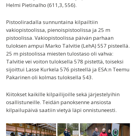
Helmi Pietinalho (611,3, 556).
Pistooliradalla sunnuntaina kilpailtiin
vakiopistoolissa, pienoispistoolissa ja 25 m
pistoolissa. Vakiopistoolissa päivän parhaan
tuloksen ampui Marko Talvitie (LehA) 557 pisteellä.
25 m pistoolissa miesten tulostaso oli vahva:
Talvitie vei voiton tuloksella 578 pistettä, toiseksi
sijoittui Lasse Kurkela 576 pisteellä ja ESA:n Teemu
Pakarinen oli kolmas tuloksella 543.
Kiitokset kaikille kilpailijoille sekä järjestelyihin
osallistuneille. Teidän panoksenne ansiosta
kilpailupäivä saatiin vietyä läpi onnistuneesti.