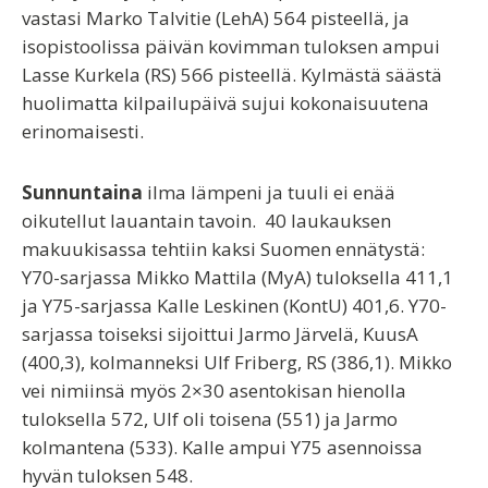
vastasi Marko Talvitie (LehA) 564 pisteellä, ja
isopistoolissa päivän kovimman tuloksen ampui
Lasse Kurkela (RS) 566 pisteellä. Kylmästä säästä
huolimatta kilpailupäivä sujui kokonaisuutena
erinomaisesti.
Sunnuntaina
ilma lämpeni ja tuuli ei enää
oikutellut lauantain tavoin. 40 laukauksen
makuukisassa tehtiin kaksi Suomen ennätystä:
Y70-sarjassa Mikko Mattila (MyA) tuloksella 411,1
ja Y75-sarjassa Kalle Leskinen (KontU) 401,6. Y70-
sarjassa toiseksi sijoittui Jarmo Järvelä, KuusA
(400,3), kolmanneksi Ulf Friberg, RS (386,1). Mikko
vei nimiinsä myös 2×30 asentokisan hienolla
tuloksella 572, Ulf oli toisena (551) ja Jarmo
kolmantena (533). Kalle ampui Y75 asennoissa
hyvän tuloksen 548.