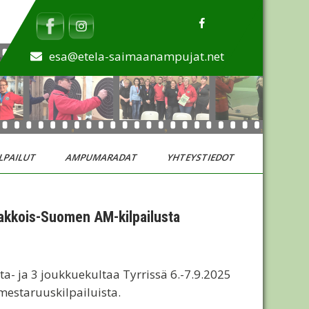
esa@etela-saimaanampujat.net
LPAILUT
AMPUMARADAT
YHTEYSTIEDOT
aakkois-Suomen AM-kilpailusta
a- ja 3 joukkuekultaa Tyrrissä 6.-7.9.2025
mestaruuskilpailuista.