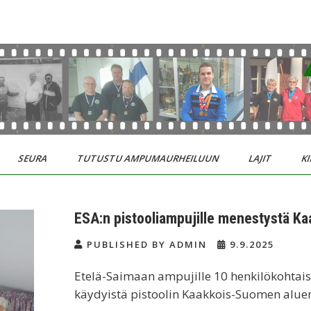
SEURA
TUTUSTU AMPUMAURHEILUUN
LAJIT
KI
ESA:n pistooliampujille menestystä K
PUBLISHED BY ADMIN
9.9.2025
Etelä-Saimaan ampujille 10 henkilökohtaist
käydyistä pistoolin Kaakkois-Suomen alue