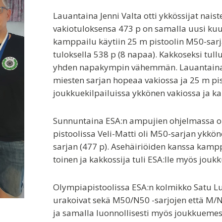
Lauantaina Jenni Valta otti ykkössijat nais
vakiotuloksensa 473 p on samalla uusi kuu
kamppailu käytiin 25 m pistoolin M50-sarja
tuloksella 538 p (8 napaa). Kakkoseksi t
yhden napakympin vähemmän. Lauantaina 
miesten sarjan hopeaa vakiossa ja 25 m pis
joukkuekilpailuissa ykkönen vakiossa ja ka
Sunnuntaina ESA:n ampujien ohjelmassa oli
pistoolissa Veli-Matti oli M50-sarjan ykkön
sarjan (477 p). Asehäiriöiden kanssa kampp
toinen ja kakkossija tuli ESA:lle myös joukk
Olympiapistoolissa ESA:n kolmikko Satu Luo
urakoivat sekä M50/N50 -sarjojen että M/N -
ja samalla luonnollisesti myös joukkueme