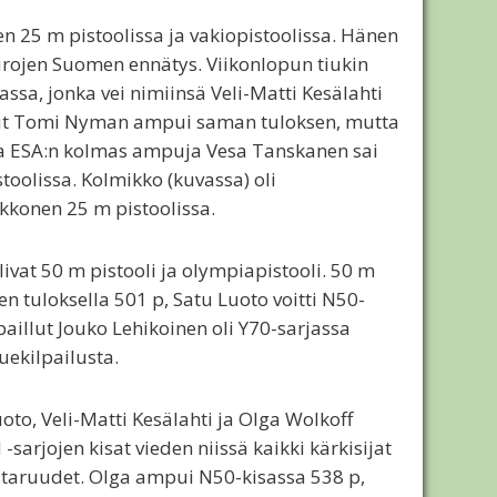
ten 25 m pistoolissa ja vakiopistoolissa. Hänen
rojen Suomen ennätys. Viikonlopun tiukin
ssa, jonka vei nimiinsä Veli-Matti Kesälahti
ullut Tomi Nyman ampui saman tuloksen, mutta
ESA:n kolmas ampuja Vesa Tanskanen sai
toolissa. Kolmikko (kuvassa) oli
kkonen 25 m pistoolissa.
vat 50 m pistooli ja olympiapistooli. 50 m
en tuloksella 501 p, Satu Luoto voitti N50-
aillut Jouko Lehikoinen oli Y70-sarjassa
uekilpailusta.
to, Veli-Matti Kesälahti ja Olga Wolkoff
sarjojen kisat vieden niissä kaikki kärkisijat
staruudet. Olga ampui N50-kisassa 538 p,