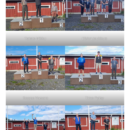
Taisto Nikku
ESA:n joukkue
Seppo Vasara
Timo Pylsy