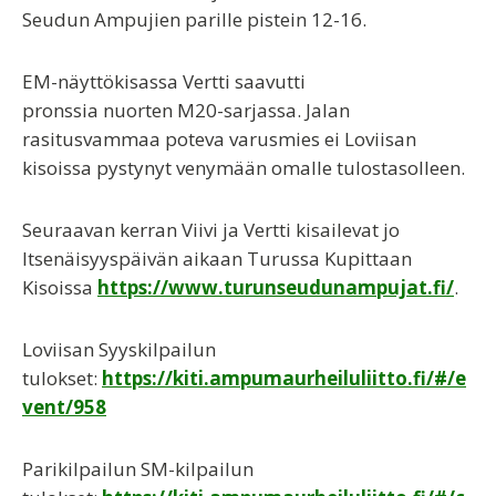
Seudun Ampujien parille pistein 12-16.
EM-näyttökisassa Vertti saavutti
pronssia nuorten M20-sarjassa. Jalan
rasitusvammaa poteva varusmies ei Loviisan
kisoissa pystynyt venymään omalle tulostasolleen.
Seuraavan kerran Viivi ja Vertti kisailevat jo
Itsenäisyyspäivän aikaan Turussa Kupittaan
Kisoissa
https://www.turunseudunampujat.fi/
.
Loviisan Syyskilpailun
tulokset:
https://kiti.ampumaurheiluliitto.fi/#/e
vent/958
Parikilpailun SM-kilpailun