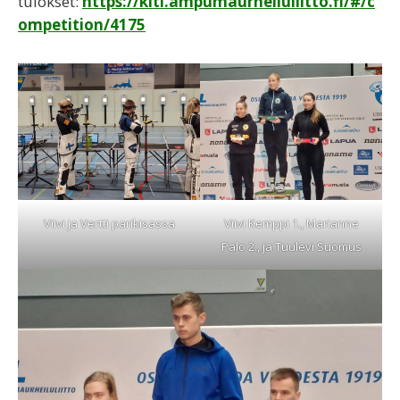
tulokset:
https://kiti.ampumaurheiluliitto.fi/#/c
ompetition/4175
Viivi ja Vertti parikisassa
Viivi Kemppi 1., Marianne
Palo 2., ja Tuulevi Suomus