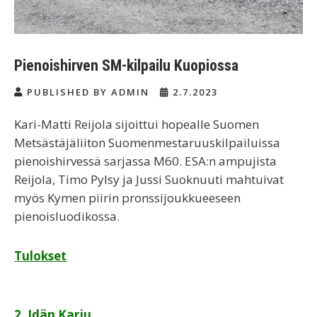
Pienoishirven SM-kilpailu Kuopiossa
PUBLISHED BY ADMIN
2.7.2023
Kari-Matti Reijola sijoittui hopealle Suomen
Metsästäjäliiton Suomenmestaruuskilpailuissa
pienoishirvessä sarjassa M60. ESA:n ampujista
Reijola, Timo Pylsy ja Jussi Suoknuuti mahtuivat
myös Kymen piirin pronssijoukkueeseen
pienoisluodikossa.
Tulokset
Artikkelien
2. Idän Karju