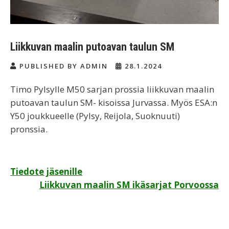
Liikkuvan maalin putoavan taulun SM
PUBLISHED BY ADMIN
28.1.2024
Timo Pylsylle M50 sarjan prossia liikkuvan maalin
putoavan taulun SM- kisoissa Jurvassa. Myös ESA:n
Y50 joukkueelle (Pylsy, Reijola, Suoknuuti)
pronssia.
Artikkelien
Tiedote jäsenille
Liikkuvan maalin SM ikäsarjat Porvoossa
selaus