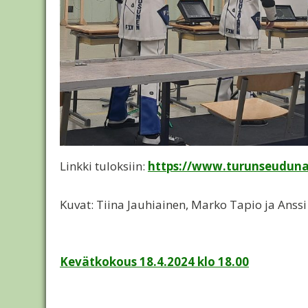
Linkki tuloksiin:
https://www.turunseudunam
Kuvat: Tiina Jauhiainen, Marko Tapio ja Anss
Artikkelien
Kevätkokous 18.4.2024 klo 18.00
selaus