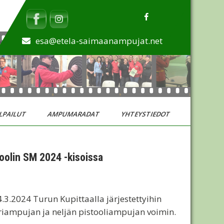
esa@etela-saimaanampujat.net
LPAILUT
AMPUMARADAT
YHTEYSTIEDOT
toolin SM 2024 -kisoissa
.3.2024 Turun Kupittaalla järjestettyihin
riampujan ja neljän pistooliampujan voimin.