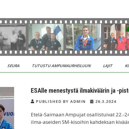
SEURA
TUTUSTU AMPUMAURHEILUUN
LAJIT
KI
ESAlle menestystä ilmakiväärin ja -pis
PUBLISHED BY ADMIN
26.3.2024
Etelä-Saimaan Ampujat osallistuivat 22.-24
ilma-aseiden SM-kisoihin kahdeksan kivää