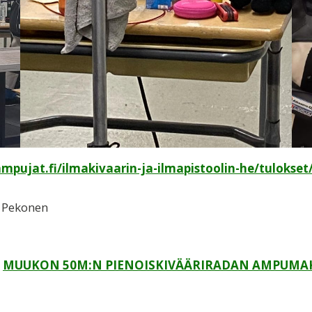
pujat.fi/ilmakivaarin-ja-ilmapistoolin-he/tulokset
i Pekonen
MUUKON 50M:N PIENOISKIVÄÄRIRADAN AMPUMAK