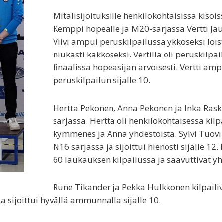
Mitalisijoituksille henkilökohtaisissa kiso
Kemppi hopealle ja M20-sarjassa Vertti Jau
Viivi ampui peruskilpailussa ykköseksi loista
niukasti kakkoseksi. Vertillä oli peruskilp
finaalissa hopeasijan arvoisesti. Vertti am
peruskilpailun sijalle 10.
Hertta Pekonen, Anna Pekonen ja Inka Raski
sarjassa. Hertta oli henkilökohtaisessa ki
kymmenes ja Anna yhdestoista. Sylvi Tuovi
N16 sarjassa ja sijoittui hienosti sijalle 1
60 laukauksen kilpailussa ja saavuttivat 
Rune Tikander ja Pekka Hulkkonen kilpailiv
ka sijoittui hyvällä ammunnalla sijalle 10.