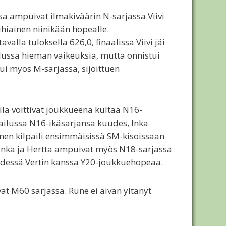
issa ampuivat ilmakiväärin N-sarjassa Viivi
hiainen niinikään hopealle.
valla tuloksella 626,0, finaalissa Viivi jäi
ailussa hieman vaikeuksia, mutta onnistui
pui myös M-sarjassa, sijoittuen
la voittivat joukkueena kultaa N16-
lpailussa N16-ikäsarjansa kuudes, Inka
nen kilpaili ensimmäisissä SM-kisoissaan
2. Inka ja Hertta ampuivat myös N18-sarjassa
yhdessä Vertin kanssa Y20-joukkuehopeaa.
at M60 sarjassa. Rune ei aivan yltänyt