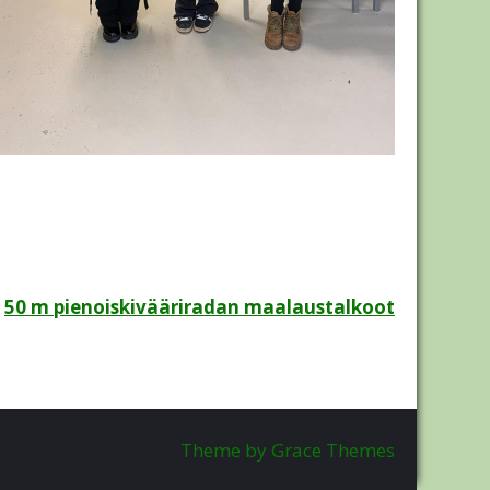
50 m pienoiskivääriradan maalaustalkoot
Theme by Grace Themes