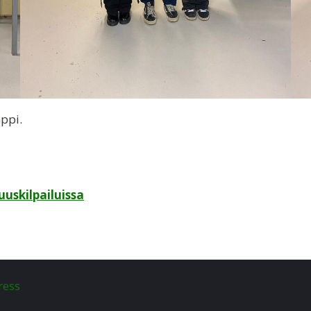
ppi.
uskilpailuissa
ress