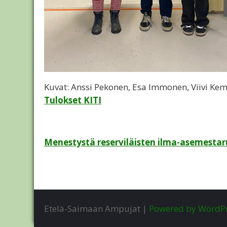
Kuvat: Anssi Pekonen, Esa Immonen, Viivi Kem
Tulokset KITI
Artikkelien
Menestystä reserviläisten ilma-asemestaru
selaus
Etelä-Saimaan Ampujat |
Powered by WordP