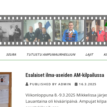
SEURA
TUTUSTU AMPUMAURHEILUUN
LAJIT
KI
Esalaiset ilma-aseiden AM-kilpailussa
PUBLISHED BY ADMIN
16.3.2025
Viikonloppuna 8.-9.3.2025 Mikkelissa järje
Lauantaina oli kivääripäivä. Ampujat kilpai