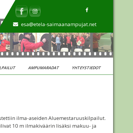
esa@etela-saimaanampujat.net
LPAILUT
AMPUMARADAT
YHTEYSTIEDOT
stettiin ilma-aseiden Aluemestaruuskilpailut.
livat 10 m ilmakiväärin lisäksi makuu- ja