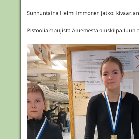
Sunnuntaina Helmi Immonen jatkoi kivääriam
Pistooliampujista Aluemestaruuskilpailuun osal