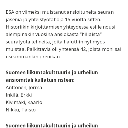
ESA on viimeksi muistanut ansioituneita seuran
jäseniä ja yhteistyötahoja 15 vuotta sitten.
Historiikin kirjoittamisen yhteydessä esille nousi
aiempinakin vuosina ansiokasta ”hiljaista”
seuratyötä tehneitä, joita haluttiin nyt myös
muistaa. Palkittavia oli yhteensä 42, joista moni sai
useammankin prenikan.
Suomen liikuntakulttuurin ja urheilun
ansiomitali kullatuin ristein:
Anttonen, Jorma
Inkilä, Erkki
Kivimäki, Kaarlo
Nikku, Taisto
Suomen liikuntakulttuurin ja urheilun