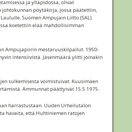
tamisessa ja ylläpidossa, olivat
johtokunnan pöytäkirja, jossa päätettiin,
 Laululle. Suomen Ampujain Liitto (SAL)
issa koetettiin elää mahdollisimman
alan Ampujapiirin mestaruuskilpailut. 1950-
yvin intensiivistä. Jäsenmäärä ylitti joinakin
ojen sulkemisesta voimistuivat. Kuusimäen
iirtämistä. Ammunnat päättyivät 15.5.1975.
maan harrastustaan. Uuden Urheilutalon
a havaita, että Huhtiniemen ratojen