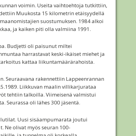
nnan voimin. Useita vaihtoehtoja tutkittiin,
öydettiin Muukosta 15 kilometrin etäisyydellä
ä maanomistajien suostumuksen. 1984 alkoi
a, ja kaiken piti olla valmiina 1991.
. Budjetti oli paisunut miltei
ammuntaa harrastavat keski-ikäiset miehet ja
tarkoitus kattaa liikuntamäärärahoista.
nen. Seuraavana rakennettiin Lappeenrannan
5.1989. Liikkuvan maalin villikarjurataa
t tehtiin talkoilla. Viimeisenä valmistui
a. Seurassa oli lähes 300 jäsentä.
lutilat. Uusi sisäampumarata joutui
ut. Ne olivat myös seuran 100-
kille, ja tunnelma oli korkealla.