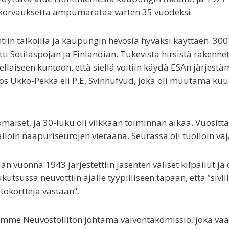
 korvauksetta ampumarataa varten 35 vuodeksi.
iin talkoilla ja kaupungin hevosia hyväksi käyttäen. 300 
itti Sotilaspojan ja Finlandian. Tukevista hirsistä rake
sellaiseen kuntoon, että siellä voitiin käydä ESAn järjes
myös Ukko-Pekka eli P.E. Svinhufvud, joka oli muutama k
aiset, ja 30-luku oli vilkkaan toiminnan aikaa. Vuositt
tällöin naapuriseurojen vieraana. Seurassa oli tuolloin va
an vuonna 1943 järjestettiin jäsenten väliset kilpailut ja
kutsussa neuvottiin ajalle tyypilliseen tapaan, että ”sivii
okortteja vastaan”.
me Neuvostoliiton johtama valvontakomissio, joka vaati