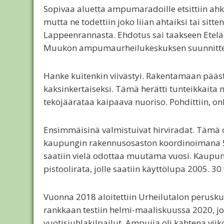
Sopivaa aluetta ampumaradoille etsittiin ahk
mutta ne todettiin joko liian ahtaiksi tai sit
Lappeenrannasta. Ehdotus sai taakseen Etel
Muukon ampumaurheilukeskuksen suunnittelu. 
Hanke kuitenkin viivästyi. Rakentamaan päästi
kaksinkertaiseksi. Tämä herätti tunteikkaita 
tekojäärataa kaipaava nuoriso. Pohdittiin, o
Ensimmäisinä valmistuivat hirviradat. Tämä 
kaupungin rakennusosaston koordinoimana 50 me
saatiin vielä odottaa muutama vuosi. Kaupunki
pistoolirata, jolle saatiin käyttölupa 2005. 3
Vuonna 2018 aloitettiin Urheilutalon perusk
rankkaan testiin helmi-maaliskuussa 2020, jol
vuotisjuhlakilpailut. Ampujia oli kahtena vii