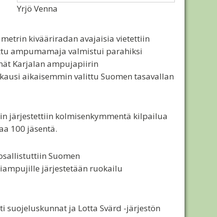
Yrjö Venna
metrin kivääriradan avajaisia vietettiin
nnettu ampumamaja valmistui parahiksi
tämät Karjalan ampujapiirin
uukausi aikaisemmin valittu Suomen tasavallan
ain järjestettiin kolmisenkymmentä kilpailua
jaa 100 jäsentä.
 osallistuttiin Suomen
liampujille järjestetään ruokailu
 suojeluskunnat ja Lotta Svärd -järjestön