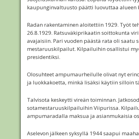
kaupunginvaltuusto päätti luovuttaa alueen
Radan rakentaminen aloitettiin 1929. Työt teht
26.8.1929. Ratsuväkiprikaatin soittokunta vir
avajaisiin. Pari vuoden päästä rata oli saatu 
mestaruuskilpailut. Kilpailuihin osallistui 
presidentiksi.
Olosuhteet ampumaurheilulle olivat nyt erinom
ja luokkakoetta, minkä lisäksi käytiin silloin 
Talvisota keskeytti vireän toiminnan. Jatkosod
sotamestaruuskilpailuihin Viipurissa. Kilpailu
ampumaradalla maksua ja asianmukaisia ost
Aselevon jälkeen syksyllä 1944 saapui maaham