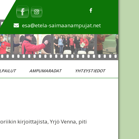
esa@etela-saimaanampujat.net
LPAILUT
AMPUMARADAT
YHTEYSTIEDOT
iikin kirjoittajista, Yrjö Venna, piti