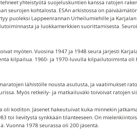
tehneet yhteistyötä suojeluskuntien kanssa ratojen raken
n seurojen kohtalosta. ESAn arkistossa on päiväämätön 
irtyy puoleksi Lappeenrannan Urheilumiehille ja Karjalan
ilutoiminnasta ja luokkamerkkien suorittamisesta. Seuro
antoivat myöten. Vuosina 1947 ja 1948 seura järjesti Karj
tä kilpailua. 1960- ja 1970-luvulla kilpailutoiminta oli h
ratojen lähistölle nousta asutusta, ja vaatimukset rat
ssa. Myös retkeily- ja matkailuväki toivoivat ratojen s
a oli koditon. Jäsenet hakeutuivat kuka minnekin jatka
oi lievitystä synkkään tilanteeseen. On mielenkiintoist
. Vuonna 1978 seurassa oli 200 jäsentä.