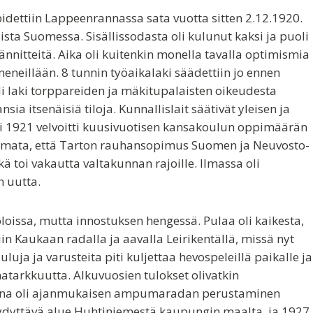
dettiin Lappeenrannassa sata vuotta sitten 2.12.1920.
a Suomessa. Sisällissodasta oli kulunut kaksi ja puoli
ännitteitä. Aika oli kuitenkin monella tavalla optimismia
meneillään. 8 tunnin työaikalaki säädettiin jo ennen
li laki torppareiden ja mäkitupalaisten oikeudesta
a itsenäisiä tiloja. Kunnallislait säätivät yleisen ja
ki 1921 velvoitti kuusivuotisen kansakoulun oppimäärän
huomata, että Tarton rauhansopimus Suomen ja Neuvosto-
ikä toi vakautta valtakunnan rajoille. Ilmassa oli
n uutta.
oissa, mutta innostuksen hengessä. Pulaa oli kaikesta,
n Kaukaan radalla ja aavalla Leirikentällä, missä nyt
ja ja varusteita piti kuljettaa hevospeleillä paikalle ja
matarkkuutta. Alkuvuosien tulokset olivatkin
lena oli ajanmukaisen ampumaradan perustaminen
yydyttävä alue Huhtiniemestä kaupungin maalta, ja 1927