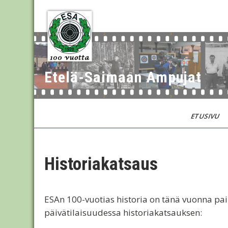
Skip
to
content
Etelä-Saimaan Ampujat
ETUSIVU
Historiakatsaus
ESAn 100-vuotias historia on tänä vuonna painet
päivätilaisuudessa historiakatsauksen: