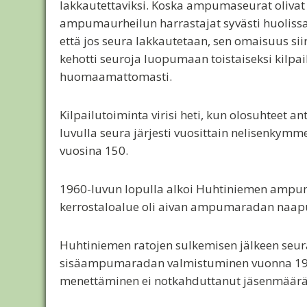
lakkautettaviksi. Koska ampumaseurat olivat 
ampumaurheilun harrastajat syvästi huolissaa
että jos seura lakkautetaan, sen omaisuus si
kehotti seuroja luopumaan toistaiseksi kilpa
huomaamattomasti.
Kilpailutoiminta virisi heti, kun olosuhteet 
luvulla seura järjesti vuosittain nelisenkymmen
vuosina 150.
1960-luvun lopulla alkoi Huhtiniemen ampuma
kerrostaloalue oli aivan ampumaradan naapuri
Huhtiniemen ratojen sulkemisen jälkeen seur
sisäampumaradan valmistuminen vuonna 1983 t
menettäminen ei notkahduttanut jäsenmäärää