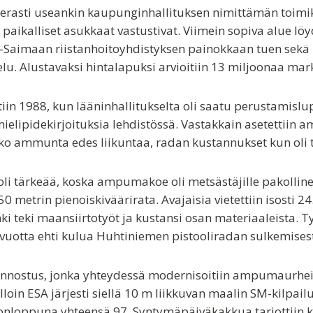
erasti useankin kaupunginhallituksen nimittämän toimiku
ten paikalliset asukkaat vastustivat. Viimein sopiva alue l
ä-Saimaan riistanhoitoyhdistyksen painokkaan tuen sek
Alustavaksi hintalapuksi arvioitiin 13 miljoonaa markka
in 1988, kun lääninhallitukselta oli saatu perustamislupa
mielipidekirjoituksia lehdistössä. Vastakkain asetettiin 
nko ammunta edes liikuntaa, radan kustannukset kun oli 
oli tärkeää, koska ampumakoe oli metsästäjille pakolli
trin pienoiskiväärirata. Avajaisia vietettiin isosti 24.
 teki maansiirtotyöt ja kustansi osan materiaaleista. Työ
0 vuotta ehti kulua Huhtiniemen pistooliradan sulkemisest
unnostus, jonka yhteydessä modernisoitiin ampumaurhei
loin ESA järjesti siellä 10 m liikkuvan maalin SM-kilpail
konloppuna yhteensä 97. Syntymäpäiväkakkua tarjottiin kai