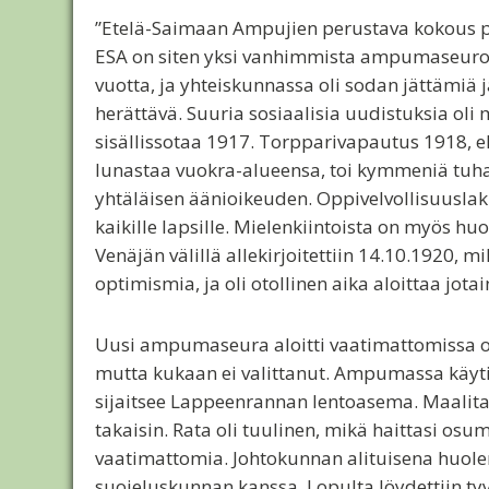
”Etelä-Saimaan Ampujien perustava kokous pi
ESA on siten yksi vanhimmista ampumaseuroist
vuotta, ja yhteiskunnassa oli sodan jättämiä j
herättävä. Suuria sosiaalisia uudistuksia oli 
sisällissotaa 1917. Torpparivapautus 1918, e
lunastaa vuokra-alueensa, toi kymmeniä tuhansi
yhtäläisen äänioikeuden. Oppivelvollisuusla
kaikille lapsille. Mielenkiintoista on myös 
Venäjän välillä allekirjoitettiin 14.10.1920, m
optimismia, ja oli otollinen aika aloittaa jotai
Uusi ampumaseura aloitti vaatimattomissa ol
mutta kukaan ei valittanut. Ampumassa käytii
sijaitsee Lappeenrannan lentoasema. Maalitaulu
takaisin. Rata oli tuulinen, mikä haittasi osu
vaatimattomia. Johtokunnan alituisena huo
suojeluskunnan kanssa. Lopulta löydettiin t